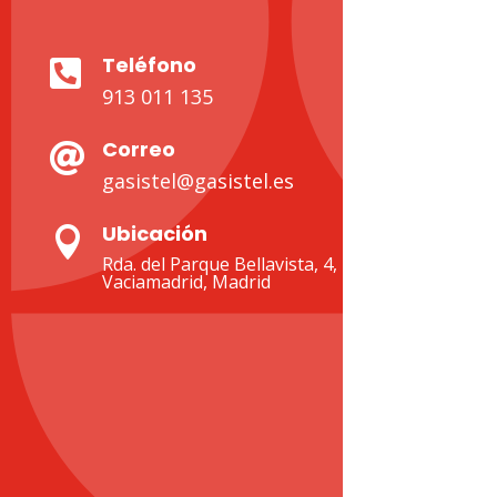
Teléfono

913 011 135
Correo

gasistel@gasistel.es
Ubicación

Rda. del Parque Bellavista, 4, 28522 Rivas-
Vaciamadrid, Madrid