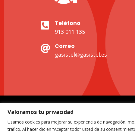
Teléfono

913 011 135
Correo

gasistel@gasistel.es
Valoramos tu privacidad
Usamos cookies para mejorar su experiencia de navegación, most
tráfico. Al hacer clic en “Aceptar todo” usted da su consentimient