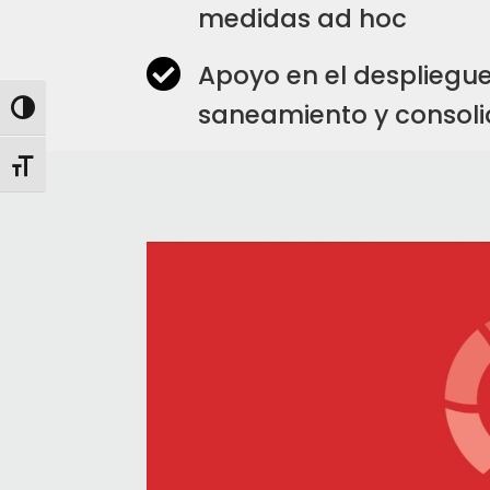
medidas ad hoc

Apoyo en el despliegu
saneamiento y consol
Alternar alto contraste
Alternar tamaño de letra