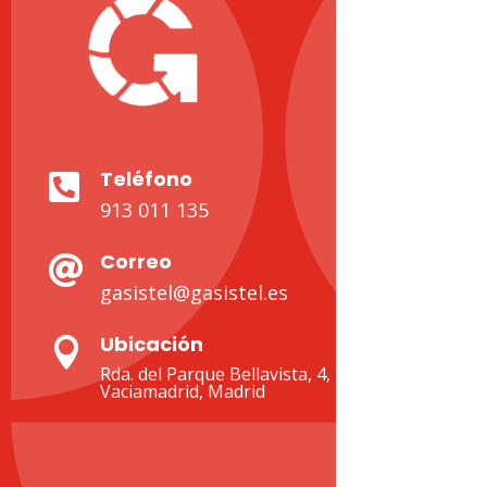
Teléfono

913 011 135
Correo

gasistel@gasistel.es
Ubicación

Rda. del Parque Bellavista, 4, 28522 Rivas-
Vaciamadrid, Madrid