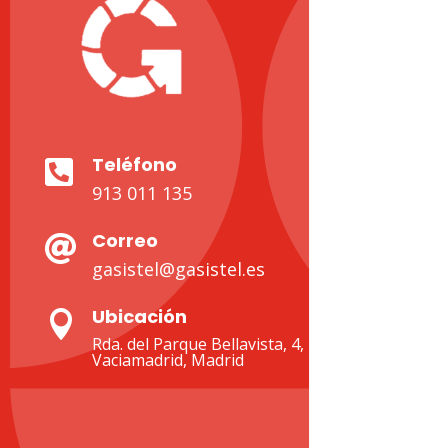
Teléfono

913 011 135
Correo

gasistel@gasistel.es
Ubicación

Rda. del Parque Bellavista, 4, 28522 Rivas-
Vaciamadrid, Madrid